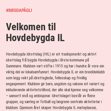
#BØGDAPÅGLI
Velkomen til
Hovdebygda IL
Hovdebygda Idrottslag (HIL) er eit tradisjonsrikt og aktivt
idrettslag frå bygda Hovdebygda i Ørsta kommune på
Sunnmøre. Klubben vart stifta i 1915 og har i hundre år vore ein
viktig del av lokalsamfunnet. Hovdebygda IL er ein breiddeklubb
som legg vekt på idrettsglede, fellesskap og frivillig
engasjement. Klubben gir barn, ungdom og vaksne eit variert og
inkluderande aktivitetstilbod, der alle skal kjenne seg velkomne
– uansett nivå og ambisjonar. Idrettslaget består av fleire
grupper, og særleg er fotball og langrenn sentrale aktivitetar i
klubben. Gjennom året skaper Hovdebygda IL møteplassar,