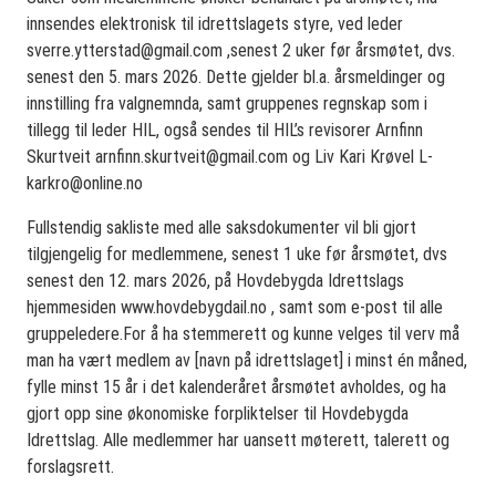
innsendes elektronisk til idrettslagets styre, ved leder
sverre.ytterstad@gmail.com
,senest 2 uker før årsmøtet, dvs.
senest den 5. mars 2026. Dette gjelder bl.a. årsmeldinger og
innstilling fra valgnemnda, samt gruppenes regnskap som i
tillegg til leder HIL, også sendes til HIL’s revisorer Arnfinn
Skurtveit
arnfinn.skurtveit@gmail.com
og Liv Kari Krøvel
L-
karkro@online.no
Fullstendig sakliste med alle saksdokumenter vil bli gjort
tilgjengelig for medlemmene, senest 1 uke før årsmøtet, dvs
senest den 12. mars 2026, på Hovdebygda Idrettslags
hjemmesiden www.hovdebygdail.no , samt som e-post til alle
gruppeledere.For å ha stemmerett og kunne velges til verv må
man ha vært medlem av [navn på idrettslaget] i minst én måned,
fylle minst 15 år i det kalenderåret årsmøtet avholdes, og ha
gjort opp sine økonomiske forpliktelser til Hovdebygda
Idrettslag. Alle medlemmer har uansett møterett, talerett og
forslagsrett.