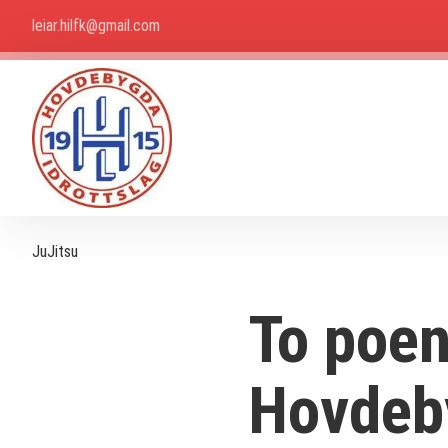
leiar.hilfk@gmail.com
JuJitsu
To poen
Hovdeb