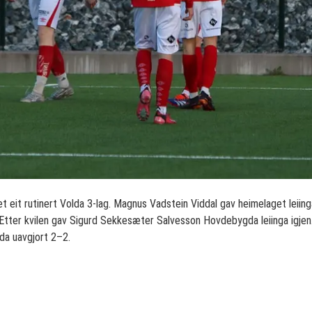
 eit rutinert Volda 3-lag. Magnus Vadstein Viddal gav heimelaget leiing
e. Etter kvilen gav Sigurd Sekkesæter Salvesson Hovdebygda leiinga igje
da uavgjort 2–2.