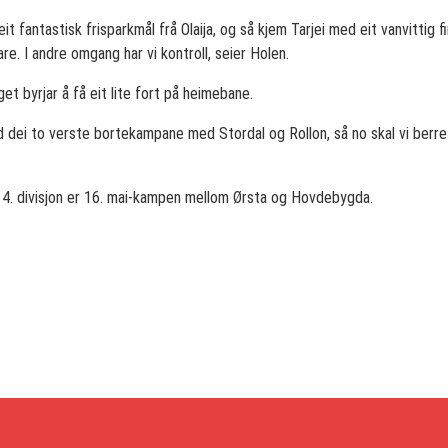
eit fantastisk frisparkmål frå Olaija, og så kjem Tarjei med eit vanvittig f
dare. I andre omgang har vi kontroll, seier Holen.
t byrjar å få eit lite fort på heimebane.
d dei to verste bortekampane med Stordal og Rollon, så no skal vi berre 
i 4. divisjon er 16. mai-kampen mellom Ørsta og Hovdebygda.