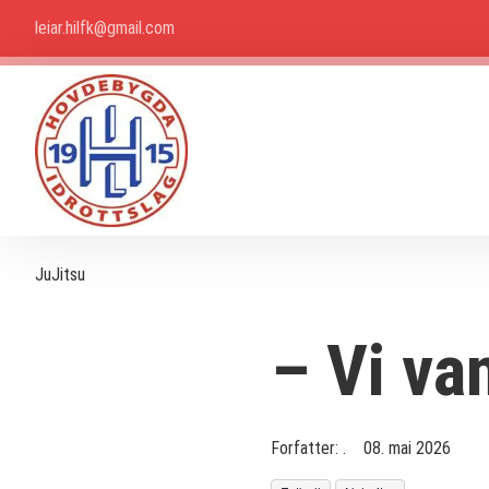
leiar.hilfk@gmail.com
JuJitsu
– Vi van
Forfatter:
.
08. mai 2026