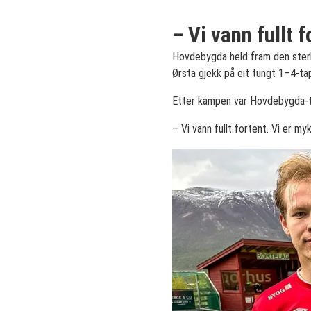
– Vi vann fullt f
Hovdebygda held fram den sterk
Ørsta gjekk på eit tungt 1–4-ta
Etter kampen var Hovdebygda-tr
– Vi vann fullt fortent. Vi er my