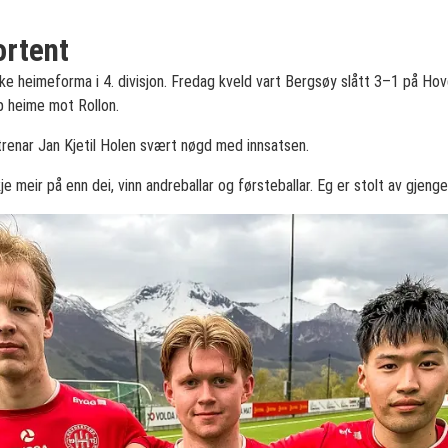
ortent
e heimeforma i 4. divisjon. Fredag kveld vart Bergsøy slått 3–1 på H
p heime mot Rollon.
enar Jan Kjetil Holen svært nøgd med innsatsen.
kje meir på enn dei, vinn andreballar og førsteballar. Eg er stolt av gjenge